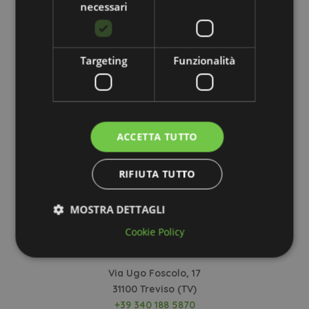
necessari
Cendon, ogni passo è guidato da competenza
e attenzione, per aiutarti a raggiungere i tuoi
risultati in modo equilibrato e a sentirti più
energica, motivata e in armonia con il tuo
Targeting
Funzionalità
corpo.
CHIAMA PER PRENOTARE UNA
ACCETTA TUTTO
VISITA CONOSCITIVA
RIFIUTA TUTTO
MOSTRA DETTAGLI
Cookie Policy
Via Ugo Foscolo, 17
31100 Treviso (TV)
+39 340 188 5870