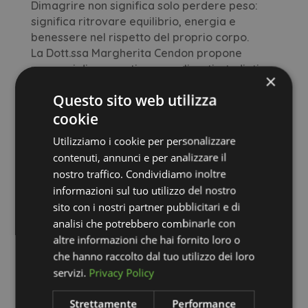
Dimagrire non significa solo perdere peso:
significa ritrovare equilibrio, energia e
benessere nel rispetto del proprio corpo.
La Dott.ssa Margherita Cendon propone
percorsi dimagranti personalizzati, studiati
×
per accompagnarti passo dopo passo verso i
Questo sito web utilizza
tuoi obiettivi in modo sano, sicuro e
cookie
sostenibile.
Ogni percorso è costruito sulle tue esigenze,
Utilizziamo i cookie per personalizzare
sul tuo stile di vita e sulle tue preferenze
contenuti, annunci e per analizzare il
alimentari.
nostro traffico. Condividiamo inoltre
informazioni sul tuo utilizzo del nostro
L’approccio è scientifico ma anche empatico:
si punta a creare strategie realistiche e
sito con i nostri partner pubblicitari e di
durature, evitando diete drastiche o
analisi che potrebbero combinarle con
stressanti. L’obiettivo è imparare a nutrirsi
altre informazioni che hai fornito loro o
con consapevolezza, migliorando non solo
che hanno raccolto dal tuo utilizzo dei loro
l’aspetto fisico, ma anche la relazione con il
servizi.
Privacy Policy
cibo e la qualità della vita.
Con i percorsi dimagranti della Dott.ssa
Strettamente
Performance